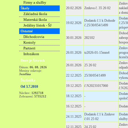
Firmy a služby
Zmluva
Školy
20.02.2026
Zmluva č. 35 26 02
nakla
z domá
Základná škola
Dodato
Materská škola
Dodatok č.1 k Dohode
19.02.2026
č.25/3
Jedálny lístok - ŠJ
č.25/30/054/1499
príspe
Ostatné
Dohod
Dôchodcovia
30.01.2026
282102
zabezp
Kostoly
hospod
Partneri
Zmluva
26.01.2026
tz2026-01-15mm4
progra
Infozákon
licenč
Dnes je Štvrtok
Zmluva
26.01.2026
25 26 02
Dátum:
06. 08. 2026
odpado
Meniny oslavuje:
Dohod
Jozefína
22.12.2025
25/30/054/1499
vykon
Štatistiky
Dodato
19.12.2025
č.N20231017060
Od 3.7.2010
č.N20
Návštev:
1292718
Dodato
18.12.2025
-
Zobrazení:
5735212
spoloč
16.12.2025
-
Dodat
Dodatok č.1 k Zmluve
Dodato
24.11.2025
č.01 25 02
služby
Zmluva
12.11.2025
24 25 02