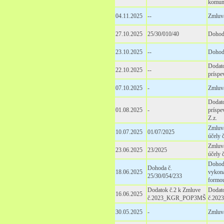
komun
04.11.2025
--
Zmluv
27.10.2025
25/30/010/40
Dohoda
23.10.2025
--
Dohoda
Dodato
22.10.2025
--
príspe
07.10.2025
-
Zmluva
Dodato
01.08.2025
-
príspe
Z.z.
Zmluva
10.07.2025
01/07/2025
účely 
Zmluva
23.06.2025
23/2025
účely 
Dohod
Dohoda č.
18.06.2025
vykoná
25/30/054/233
formou
Dodatok č.2 k Zmluve
Dodato
16.06.2025
č.2023_KGR_POP3MŠ
č.20
30.05.2025
-
Zmluv