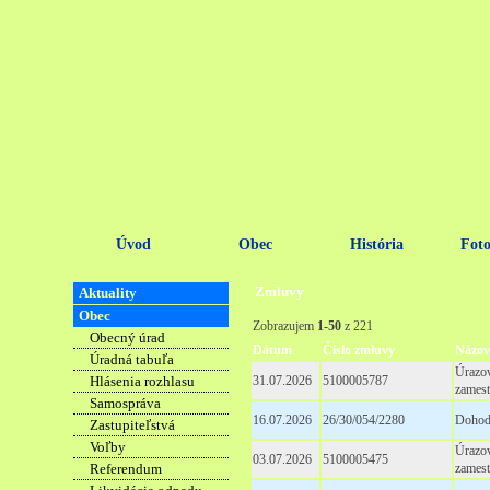
Úvod
Obec
História
Foto
Zmluvy
Aktuality
Obec
Zobrazujem
1-50
z 221
Obecný úrad
Dátum
Číslo zmluvy
Názov
Úradná tabuľa
Úrazov
Hlásenia rozhlasu
31.07.2026
5100005787
zamest
Samospráva
16.07.2026
26/30/054/2280
Dohoda
Zastupiteľstvá
Voľby
Úrazov
03.07.2026
5100005475
Referendum
zamest