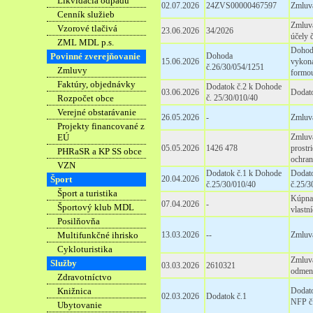
Likvidácia odpadu
02.07.2026
24ZVS00000467597
Zmluva
Cenník služieb
Zmluva
Vzorové tlačivá
23.06.2026
34/2026
účely 
ZML MDL p.s.
Dohod
Povinné zverejňovanie
Dohoda
15.06.2026
vykoná
č.26/30/054/1251
Zmluvy
formou
Faktúry, objednávky
Dodatok č.2 k Dohode
03.06.2026
Dodato
Rozpočet obce
č. 25/30/010/40
Verejné obstarávanie
26.05.2026
-
Zmluv
Projekty financované z
EÚ
Zmluva
05.05.2026
1426 478
prostr
PHRaSR a KP SS obce
ochra
VZN
Dodatok č.1 k Dohode
Dodat
Šport
20.04.2026
č.25/30/010/40
č.25/3
Šport a turistika
Kúpna
07.04.2026
-
Športový klub MDL
vlastn
Posilňovňa
Multifunkčné ihrisko
13.03.2026
--
Zmluva
Cykloturistika
Zmluva
Služby
03.03.2026
2610321
odmen
Zdravotníctvo
Knižnica
Dodato
02.03.2026
Dodatok č.1
NFP č.
Ubytovanie