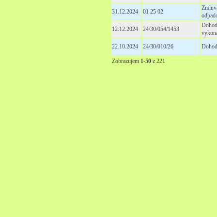
Zmluva
31.12.2024
01 25 02
odpad
Dohod
12.12.2024
24/30/054/1453
vykon
22.10.2024
24/30/010/26
Dohoda
Zobrazujem
1-50
z 221