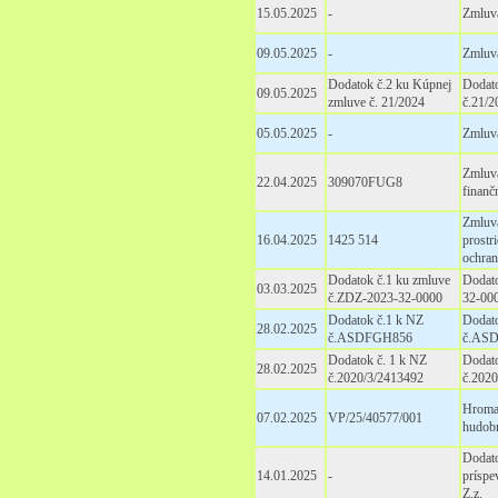
15.05.2025
-
Zmluva
09.05.2025
-
Zmluva
Dodatok č.2 ku Kúpnej
Dodato
09.05.2025
zmluve č. 21/2024
č.21/2
05.05.2025
-
Zmluva
Zmluva
22.04.2025
309070FUG8
finanč
Zmluva
16.04.2025
1425 514
prostr
ochra
Dodatok č.1 ku zmluve
Dodato
03.03.2025
č.ZDZ-2023-32-0000
32-00
Dodatok č.1 k NZ
Dodato
28.02.2025
č.ASDFGH856
č.ASD
Dodatok č. 1 k NZ
Dodat
28.02.2025
č.2020/3/2413492
č.2020
Hromad
07.02.2025
VP/25/40577/001
hudobn
Dodato
14.01.2025
-
príspe
Z.z.