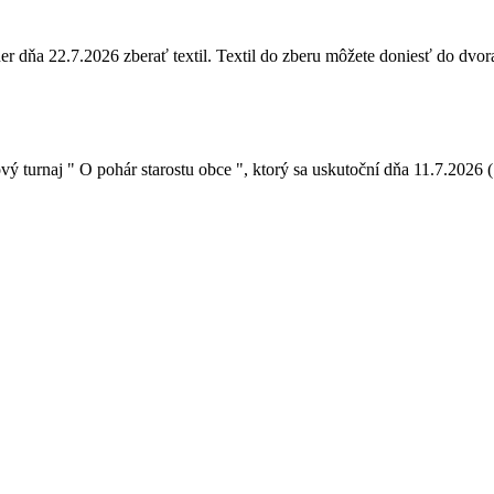
ňa 22.7.2026 zberať textil. Textil do zberu môžete doniesť do dvora 
urnaj " O pohár starostu obce ", ktorý sa uskutoční dňa 11.7.2026 ( t