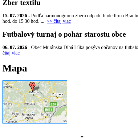
Zber textilu
15. 07. 2026
- Podľa harmonogramu zberu odpadu bude firma Brantner d
hod. do 15.30 hod. ...
>> čítaj viac
Futbalový turnaj o pohár starostu obce
06. 07. 2026
- Obec Muránska Dlhá Lúka pozýva občanov na futbalový t
čítaj viac
Mapa