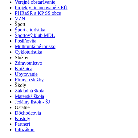
Verejné obstarávanie
Projekty financované z EÚ
PHRaSR a KP SS obce
VZN
Šport
Šport a turistika
Športový klub MDL
Posilňovňa
Multifunkčné ihrisko
Cykloturistika
Služby
Zdravotníctvo
Knižnica
Ubytovanie
Firmy a služby
Školy
Základná škola
Materská škola
Jedálny lístok - ŠJ
Ostatné
Dôchodcovia
Kostoly
Partneri
Infozákon