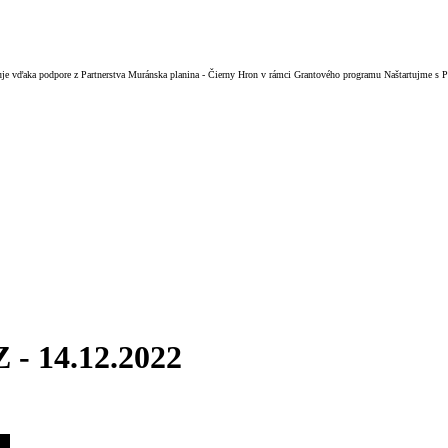
izuje vďaka podpore z Partnerstva Muránska planina - Čierny Hron v rámci Grantového programu Naštartujme s
Z - 14.12.2022