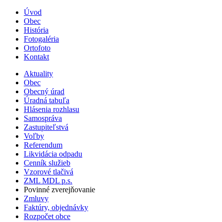
Úvod
Obec
História
Fotogaléria
Ortofoto
Kontakt
Aktuality
Obec
Obecný úrad
Úradná tabuľa
Hlásenia rozhlasu
Samospráva
Zastupiteľstvá
Voľby
Referendum
Likvidácia odpadu
Cenník služieb
Vzorové tlačivá
ZML MDL p.s.
Povinné zverejňovanie
Zmluvy
Faktúry, objednávky
Rozpočet obce