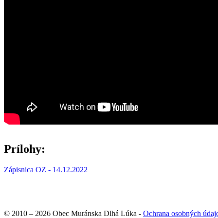
Prílohy:
Zápisnica OZ - 14.12.2022
© 2010 – 2026 Obec Muránska Dlhá Lúka -
Ochrana osobných údaj