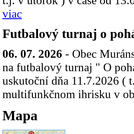
t.j. v utorok ) v čase od 13
viac
Futbalový turnaj o pohá
06. 07. 2026
- Obec Muráns
na futbalový turnaj " O pohá
uskutoční dňa 11.7.2026 ( t.
multifunkčnom ihrisku v ob
Mapa