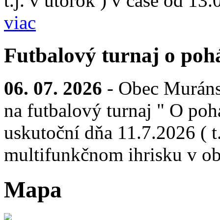
t.j. v utorok ) v čase od 13
viac
Futbalový turnaj o pohá
06. 07. 2026
- Obec Muráns
na futbalový turnaj " O pohá
uskutoční dňa 11.7.2026 ( t.
multifunkčnom ihrisku v ob
Mapa