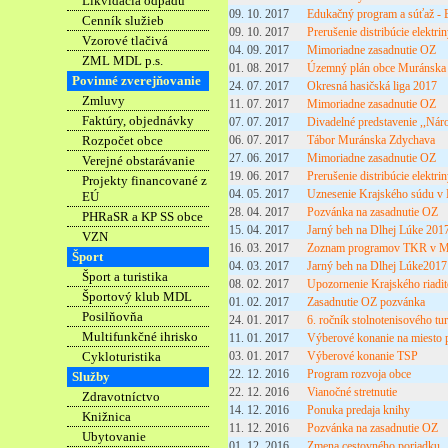
Likvidácia odpadu
09. 10. 2017
Edukačný program a súťaž 
Cenník služieb
09. 10. 2017
Prerušenie distribúcie elektr
Vzorové tlačivá
04. 09. 2017
Mimoriadne zasadnutie OZ
ZML MDL p.s.
01. 08. 2017
Územný plán obce Muránska
Povinné zverejňovanie
24. 07. 2017
Okresná hasičská liga 2017
Zmluvy
11. 07. 2017
Mimoriadne zasadnutie OZ
Faktúry, objednávky
07. 07. 2017
Divadelné predstavenie ,,Nár
Rozpočet obce
06. 07. 2017
Tábor Muránska Zdychava
27. 06. 2017
Mimoriadne zasadnutie OZ
Verejné obstarávanie
19. 06. 2017
Prerušenie distribúcie elektr
Projekty financované z
04. 05. 2017
Uznesenie Krajského súdu v
EÚ
28. 04. 2017
Pozvánka na zasadnutie OZ
PHRaSR a KP SS obce
15. 04. 2017
Jarný beh na Dlhej Lúke 201
VZN
16. 03. 2017
Zoznam programov TKR v Mu
Šport
04. 03. 2017
Jarný beh na Dlhej Lúke2017
Šport a turistika
08. 02. 2017
Upozornenie Krajského riadit
Športový klub MDL
01. 02. 2017
Zasadnutie OZ pozvánka
Posilňovňa
24. 01. 2017
6. ročník stolnotenisového tu
Multifunkčné ihrisko
11. 01. 2017
Výberové konanie na miesto 
Cykloturistika
03. 01. 2017
Výberové konanie TSP
22. 12. 2016
Program rozvoja obce
Služby
22. 12. 2016
Vianočné stretnutie
Zdravotníctvo
14. 12. 2016
Ponuka predaja knihy
Knižnica
11. 12. 2016
Pozvánka na zasadnutie OZ
Ubytovanie
01. 12. 2016
Zmena cestovného poriadku