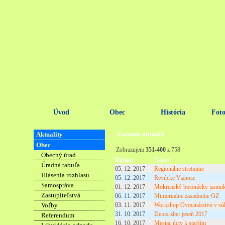
Úvod
Obec
História
Foto
Zoznam aktualít
Aktuality
Obec
Zobrazujem
351-400
z 758
Obecný úrad
Dátum
Názov
Úradná tabuľa
05. 12. 2017
Regionálne stretnutie
Hlásenia rozhlasu
05. 12. 2017
Revúcke Vianoce
Samospráva
01. 12. 2017
Mokrenský bosorácky jarmo
Zastupiteľstvá
06. 11. 2017
Mimoriadne zasadnutie OZ
Voľby
03. 11. 2017
Workshop Ovocinárstvo v súl
31. 10. 2017
Detox zber jeseň 2017
Referendum
16. 10. 2017
Mesiac úcty k starším