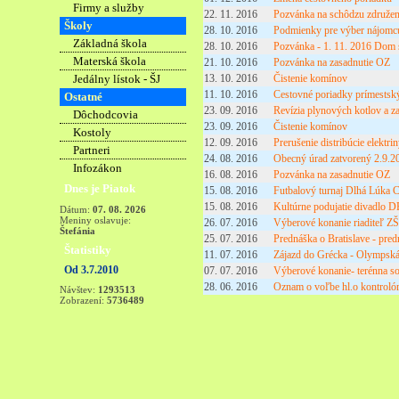
Firmy a služby
22. 11. 2016
Pozvánka na schôdzu združeni
Školy
28. 10. 2016
Podmienky pre výber nájomc
Základná škola
28. 10. 2016
Pozvánka - 1. 11. 2016 Dom
Materská škola
21. 10. 2016
Pozvánka na zasadnutie OZ
Jedálny lístok - ŠJ
13. 10. 2016
Čistenie komínov
11. 10. 2016
Cestovné poriadky prímestsk
Ostatné
23. 09. 2016
Revízia plynových kotlov a za
Dôchodcovia
23. 09. 2016
Čistenie komínov
Kostoly
12. 09. 2016
Prerušenie distribúcie elektri
Partneri
24. 08. 2016
Obecný úrad zatvorený 2.9.2
Infozákon
16. 08. 2016
Pozvánka na zasadnutie OZ
Dnes je Piatok
15. 08. 2016
Futbalový turnaj Dlhá Lúka 
15. 08. 2016
Kultúrne podujatie divadlo 
Dátum:
07. 08. 2026
Meniny oslavuje:
26. 07. 2016
Výberové konanie riaditeľ ZŠ
Štefánia
25. 07. 2016
Prednáška o Bratislave - pre
Štatistiky
11. 07. 2016
Zájazd do Grécka - Olympská
Od 3.7.2010
07. 07. 2016
Výberové konanie- terénna so
28. 06. 2016
Oznam o voľbe hl.o kontroló
Návštev:
1293513
Zobrazení:
5736489