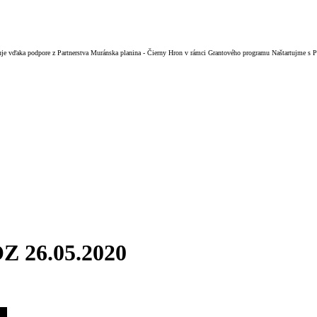
izuje vďaka podpore z Partnerstva Muránska planina - Čierny Hron v rámci Grantového programu Naštartujme s
OZ 26.05.2020