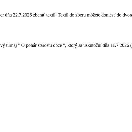
ňa 22.7.2026 zberať textil. Textil do zberu môžete doniesť do dvora 
urnaj " O pohár starostu obce ", ktorý sa uskutoční dňa 11.7.2026 ( t