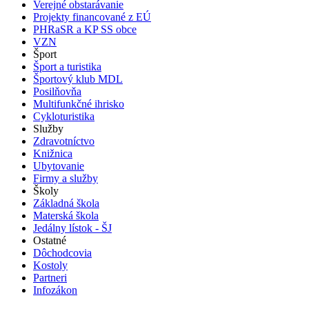
Verejné obstarávanie
Projekty financované z EÚ
PHRaSR a KP SS obce
VZN
Šport
Šport a turistika
Športový klub MDL
Posilňovňa
Multifunkčné ihrisko
Cykloturistika
Služby
Zdravotníctvo
Knižnica
Ubytovanie
Firmy a služby
Školy
Základná škola
Materská škola
Jedálny lístok - ŠJ
Ostatné
Dôchodcovia
Kostoly
Partneri
Infozákon