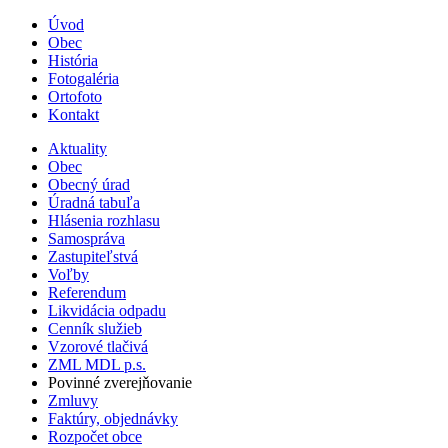
Úvod
Obec
História
Fotogaléria
Ortofoto
Kontakt
Aktuality
Obec
Obecný úrad
Úradná tabuľa
Hlásenia rozhlasu
Samospráva
Zastupiteľstvá
Voľby
Referendum
Likvidácia odpadu
Cenník služieb
Vzorové tlačivá
ZML MDL p.s.
Povinné zverejňovanie
Zmluvy
Faktúry, objednávky
Rozpočet obce