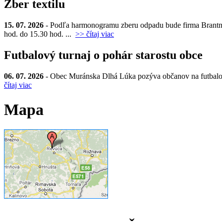
Zber textilu
15. 07. 2026
- Podľa harmonogramu zberu odpadu bude firma Brantner d
hod. do 15.30 hod. ...
>> čítaj viac
Futbalový turnaj o pohár starostu obce
06. 07. 2026
- Obec Muránska Dlhá Lúka pozýva občanov na futbalový t
čítaj viac
Mapa