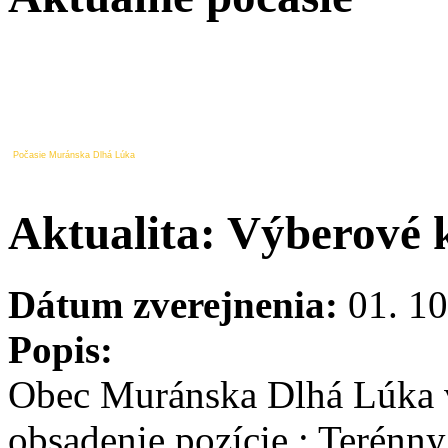
Počasie Muránska Dlhá Lúka
Aktualita: Výberové 
Dátum zverejnenia:
01. 10
Popis:
Obec Muránska Dlhá Lúka v
obsadenie pozície : Terénny