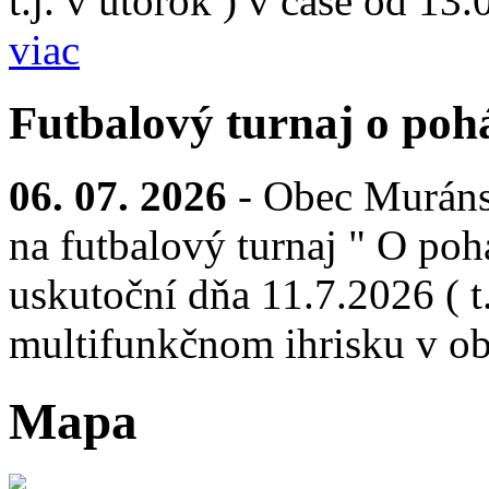
t.j. v utorok ) v čase od 13
viac
Futbalový turnaj o pohá
06. 07. 2026
- Obec Muráns
na futbalový turnaj " O pohá
uskutoční dňa 11.7.2026 ( t.
multifunkčnom ihrisku v ob
Mapa